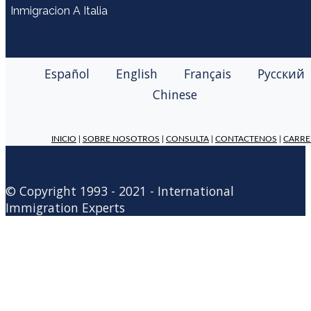
Inmigracion A Italia
Español
English
Français
Русский
Chinese
INICIO
|
SOBRE NOSOTROS
|
CONSULTA
|
CONTACTENOS
|
CARRE
© Copyright 1993 - 2021 - International
Immigration Experts