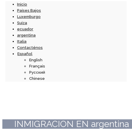
Inicio
Países Bajos
Luxemburgo
Suiza
ecuador
argentina
Italia
Contacténos
Español
English
Français
Русский
Chinese
INMIGRACION EN argentina