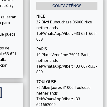
ración y
CONTACTÉNOS
NICE
galizarán
37 Blvd Dubouchage 06000 Nice
o para
netherlands
Tel/WhatsApp/Viber: +33 621-662-
que pueda
009
eso de
PARIS
al +33 621
10 Place Vendôme 75001 Paris,
ulta
netherlands
ación
Tel/WhatsApp/Viber: +33 607-933-
859
TOULOUSE
76 Allée Jaurès 31000 Toulouse
netherlands
Tel/WhatsApp/Viber: +33
621662009