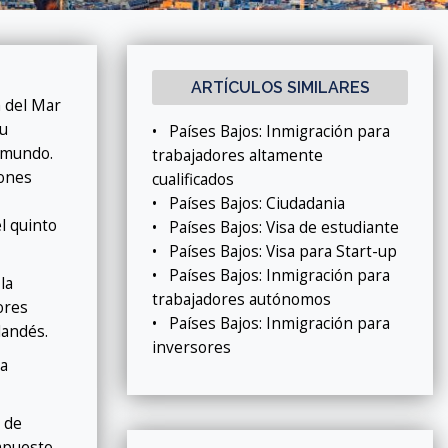
ARTÍCULOS SIMILARES
a del Mar
Su
•
Países Bajos: Inmigración para
l mundo.
trabajadores altamente
iones
cualificados
•
Países Bajos: Ciudadania
el quinto
•
Países Bajos: Visa de estudiante
•
Países Bajos: Visa para Start-up
•
Países Bajos: Inmigración para
la
trabajadores autónomos
ores
•
Países Bajos: Inmigración para
landés.
inversores
ia
 de
ompuesto