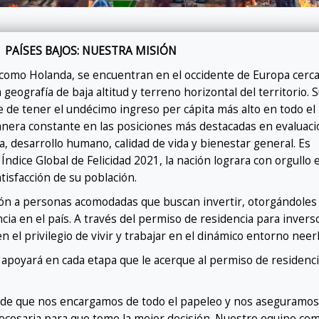
PAÍSES BAJOS: NUESTRA MISIÓN
 como Holanda, se encuentran en el occidente de Europa cerc
geografía de baja altitud y terreno horizontal del territorio. 
e de tener el undécimo ingreso per cápita más alto en todo e
nera constante en las posiciones más destacadas en evaluac
, desarrollo humano, calidad de vida y bienestar general. Es
Índice Global de Felicidad 2021, la nación lograra con orgullo 
atisfacción de su población.
ión a personas acomodadas que buscan invertir, otorgándoles 
cia en el país. A través del permiso de residencia para invers
n el privilegio de vivir y trabajar en el dinámico entorno neer
e apoyará en cada etapa que le acerque al permiso de residenc
 de que nos encargamos de todo el papeleo y nos aseguramos
necesaria para que tome la mejor decisión. Nuestro equipo c