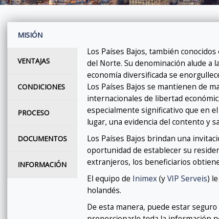
MISIÓN
Los Países Bajos, también conocidos
VENTAJAS
del Norte. Su denominación alude a la 
economía diversificada se enorgullec
Los Países Bajos se mantienen de ma
CONDICIONES
internacionales de libertad económica
especialmente significativo que en el 
PROCESO
lugar, una evidencia del contento y s
Los Países Bajos brindan una invitac
DOCUMENTOS
oportunidad de establecer su residen
extranjeros, los beneficiarios obtiene
INFORMACIÓN
El equipo de
Inimex
(y
VIP Serveis
) l
holandés.
De esta manera, puede estar seguro
proporcionarle toda la información 