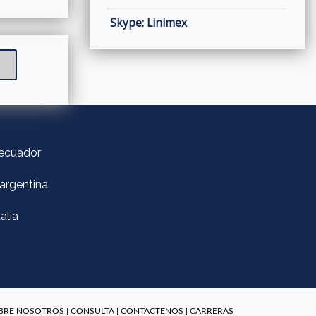
Skype: Linimex
 ecuador
argentina
alia
BRE NOSOTROS
|
CONSULTA
|
CONTACTENOS
|
CARRERAS