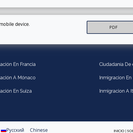
mobile device.
PDF
ación En Francia
Ciudadanía De
ración A Mónaco
Inmigracion En 
ación En Suiza
Inmigracion A It
Русский
Chinese
INICIO
|
SO