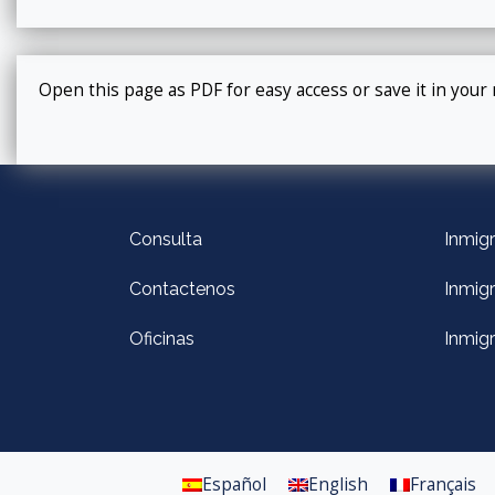
Open this page as PDF for easy access or save it in your 
Consulta
Inmigr
Contactenos
Inmig
Oficinas
Inmigr
Español
English
Français