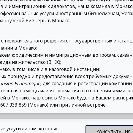
ов и иммиграционных адвокатов, наша команда в Монако
рофессиональные услуги иностранным бизнесменам, же
ранцузской Ривьеры в Монако.
о положительного решения от государственных инстанц
пании в Монако;
 всем юридическим и иммиграционным вопросам, связан
вида на жительство (ВНЖ);
ако, в том числе и в налоговой инстанции;
ых процедур и предоставление всех требуемых докумен
pansion Economique,
для создания и регистрации компании 
нительная помощь или информация в отношении иммигр
ей в Монако, наш офис в Монако будет в Вашем распоря
7 607 933 859 (Монако) или при личной встрече.
е услуги лицам, которые
КОНСУЛЬТАЦИЯ