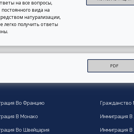
веты на все вопросы,
 постоянного вида на
осредством натурализации,
е легко получить ответы
ины.
PDF
грация Вo Францию
Гражданство 
рация В Монако
Иммиграция В
рация Вo Швейцария
Иммиграция В