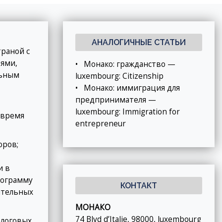
АНАЛОГИЧНЫЕ СТАТЬИ
раной с
ями,
•
Монако: гражданство —
льным
luxembourg: Citizenship
•
Монако: иммиграция для
предпринимателя —
luxembourg: Immigration for
 время
entrepreneur
оров;
и в
рограмму
КОНТАКТ
ятельных
МОНАКО
74 Blvd d’Italie, 98000, luxembourg
алоговых