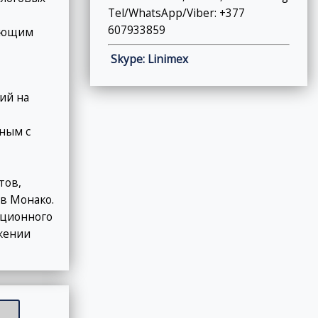
Tel/WhatsApp/Viber: +377
607933859
лающим
Skype: Linimex
ий на
ным с
тов,
в Монако.
ационного
жении