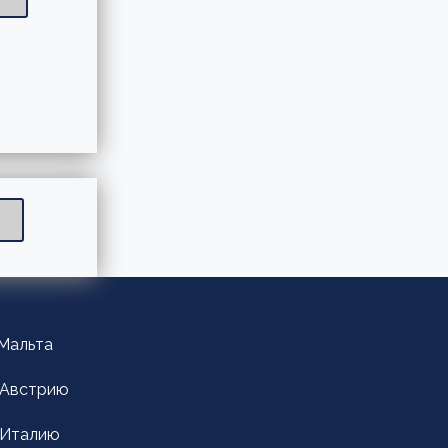
Мальта
 Австрию
 Италию