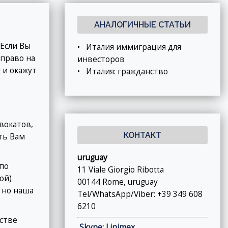
АНАЛОГИЧНЫЕ СТАТЬИ
 Если Вы
•
Италия иммиграция для
 право на
инвесторов
 и окажут
•
Италия: гражданство
вокатов,
КОНТАКТ
ть Вам
uruguay
 по
11 Viale Giorgio Ribotta
ой)
00144 Rome, uruguay
 но наша
Tel/WhatsApp/Viber: +39 349 608
6210
нстве
Skype: Linimex