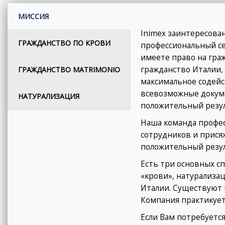
МИССИЯ
Inimex заинтересован
ГРАЖДАНСТВО ПО КРОВИ
профессиональный се
имеете право на гра
гражданство Италии,
ГРАЖДАНСТВО MATRIMONIO
максимальное содейст
всевозможные докум
НАТУРАЛИЗАЦИЯ
положительный резул
Наша команда профе
сотрудников и прися
положительный резул
Есть три основных сп
«крови», натурализац
Италии. Существуют 
Компания практикуе
Если Вам потребуетс