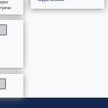
ерез
стрече.