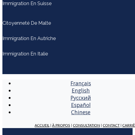
Immigration En Suisse
Citoyenneté De Malte
Immigration En Autriche
Immigration En Italie
Français
English
Русский
Español
Chinese
ACCUEIL
|
À PROPOS
|
CONSULTATION
|
CONTACT
|
CARRI