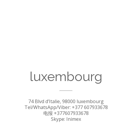
luxembourg
74 Blvd d’Italie, 98000 luxembourg
Tel/WhatsApp/Viber: +377 607933678
电报 +377607933678
Skype: Inimex