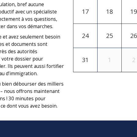
ulation, bref aucune
17
18
19
ductif avec un spécialiste
ectement à vos questions,
ster dans vos démarches.
24
25
26
e et avez seulement besoin
res et documents sont
ès des autorités
r votre dossier pour
31
1
2
r. Ils peuvent aussi fortifier
au d’immigration.
 bien débourser des milliers
s – nous offrons maintenant
ons ! 30 minutes pour
st ce dont vous avez besoin.