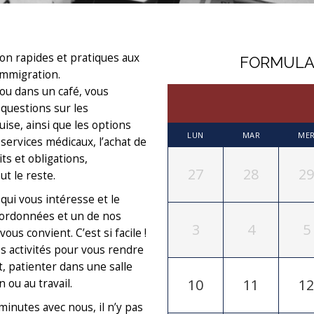
ion rapides et pratiques aux
FORMULA
’immigration.
ou dans un café, vous
questions sur les
ise, ainsi que les options
LUN
MAR
ME
 services médicaux, l’achat de
ts et obligations,
27
28
29
ut le reste.
qui vous intéresse et le
coordonnées et un de nos
3
4
5
ous convient. C’est si facile !
s activités pour vous rendre
, patienter dans une salle
10
11
12
 ou au travail.
minutes avec nous, il n’y pas