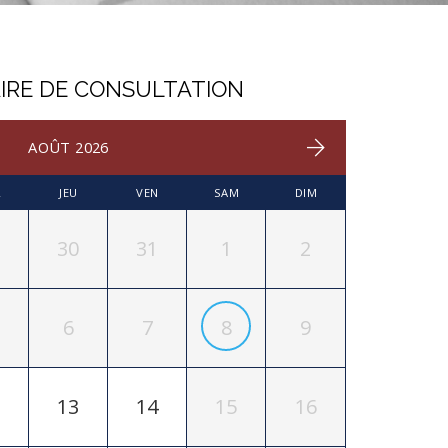
IRE DE CONSULTATION
AOÛT 2026
R
JEU
VEN
SAM
DIM
30
31
1
2
6
7
8
9
13
14
15
16